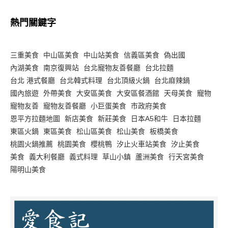
熱門關鍵字
三重美食
中山區美食
中山站美食
信義區美食
偽出國
內湖美食
南京復興站
台北寵物友善餐廳
台北拉麵
台北 港式餐廳
台北韓式料理
台北頂級火鍋
台北麻辣鍋
國內旅遊
外帶美食
大安區美食
大安區餐酒館
天母美食
寵物
寵物友善
寵物友善餐廳
小巨蛋美食
市政府美食
恩平方拉麵地圖
新店美食
新莊美食
日本A5和牛
日本拉麵
東區火鍋
東區美食
松山區美食
松山美食
板橋美食
桃園火鍋推薦
桃園美食
櫻桃鴨
汐止火車站美食
汐止美食
美食
義大利餐廳
義式料理
草山小鎮
蘆洲美食
行天宮美食
陽明山美食