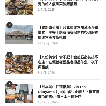
旁的超人氣川菜餐廳推薦
1 4 月, 2025
3
【買新車必看】台北關渡宮隱藏版淨車
儀式｜平安上路有拜有保佑的祭改服務
關渡宮美食街巡禮
27 12 月, 2020
4
【九份美食】食不厭｜金瓜石必訪排隊
名店！在懷舊老屋品嚐極品午魚一夜干
與貓飯
8 1 月, 2026
5
【日本岡山住宿推薦】Via Inn
Okayama｜JR岡山站0距離！下樓直接
逛街的高CP值日本平價飯店
17 12 月, 2025