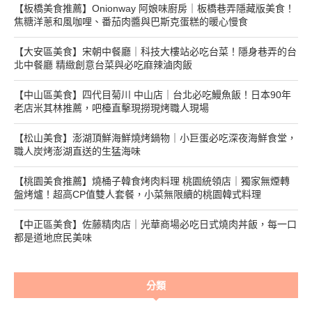
【板橋美食推薦】Onionway 阿娘味廚房｜板橋巷弄隱藏版美食！
焦糖洋蔥和風咖哩、番茄肉醬與巴斯克蛋糕的暖心慢食
【大安區美食】宋朝中餐廳｜科技大樓站必吃台菜！隱身巷弄的台
北中餐廳 精緻創意台菜與必吃麻辣滷肉飯
【中山區美食】四代目菊川 中山店｜台北必吃鰻魚飯！日本90年
老店米其林推薦，吧檯直擊現撈現烤職人現場
【松山美食】澎湖頂鮮海鮮燒烤鍋物｜小巨蛋必吃深夜海鮮食堂，
職人炭烤澎湖直送的生猛海味
【桃園美食推薦】燒桶子韓食烤肉料理 桃園統領店｜獨家無煙轉
盤烤爐！超高CP值雙人套餐，小菜無限續的桃園韓式料理
【中正區美食】佐藤精肉店｜光華商場必吃日式燒肉丼飯，每一口
都是道地庶民美味
分類