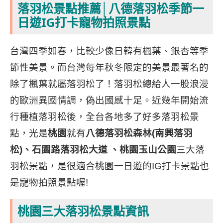
落羽松景點推薦│八德落羽松季節一
日遊IG打卡
寵物拍照
景點
台灣四季如春，比較少像日韓有楓葉、銀杏等季
節性美景。而台灣每年秋冬限定的美景最著名的
除了楓葉就屬落羽松了！落羽松總給人一股浪漫
的歐洲異國情調，偽出國感十足。
近幾年開始流
行種植落羽松後，全台各地多了好多落羽松景
點，光是
桃園
就有
八德落羽松森林(南興落羽
松)、石園路落羽松大道 、桃園玉山公園
三大落
羽松景點，是很適合桃園一日遊的IG打卡景點也
是寵物拍照景點喔!
桃園三大落羽松景點資訊