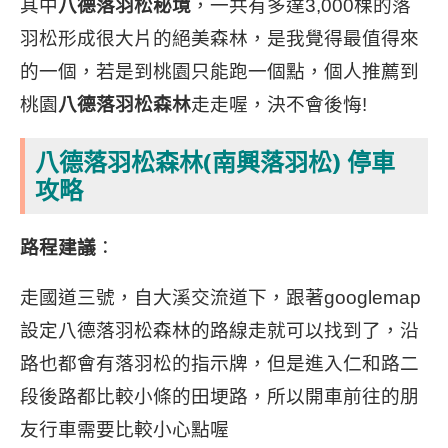
其中
八德落羽松秘境
，一共有多達3,000棵的落
羽松形成很大片的絕美森林，是我覺得最值得來
的一個，若是到桃園只能跑一個點，個人推薦到
桃園
八德落羽松森林
走走喔，決不會後悔!
八德落羽松森林(南興落羽松) 停車
攻略
路程建議
：
走國道三號，自大溪交流道下，跟著googlemap
設定八德落羽松森林的路線走就可以找到了，沿
路也都會有落羽松的指示牌，但是進入仁和路二
段後路都比較小條的田埂路，所以開車前往的朋
友行車需要比較小心點喔