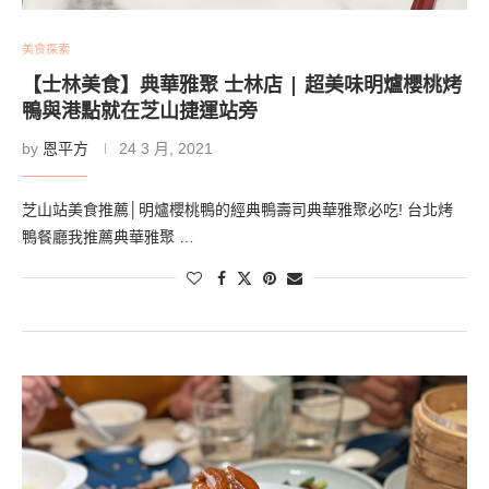
美食探索
【士林美食】典華雅聚 士林店 | 超美味明爐櫻桃烤
鴨與港點就在芝山捷運站旁
by
恩平方
24 3 月, 2021
芝山站美食推薦│明爐櫻桃鴨的經典鴨壽司典華雅聚必吃! 台北烤
鴨餐廳我推薦典華雅聚 …