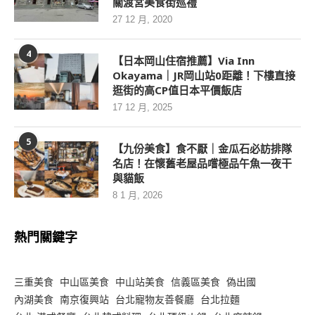
關渡宮美食街巡禮
27 12 月, 2020
4
【日本岡山住宿推薦】Via Inn
Okayama｜JR岡山站0距離！下樓直接
逛街的高CP值日本平價飯店
17 12 月, 2025
5
【九份美食】食不厭｜金瓜石必訪排隊
名店！在懷舊老屋品嚐極品午魚一夜干
與貓飯
8 1 月, 2026
熱門關鍵字
三重美食
中山區美食
中山站美食
信義區美食
偽出國
內湖美食
南京復興站
台北寵物友善餐廳
台北拉麵