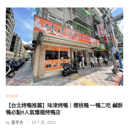
美食探索
【台北烤鴨推薦】味津烤鴨｜櫻桃鴨 一鴨二吃 鹹酥
鴨必點!!人氣爆棚烤鴨店
by
恩平方
18 7 月, 2021