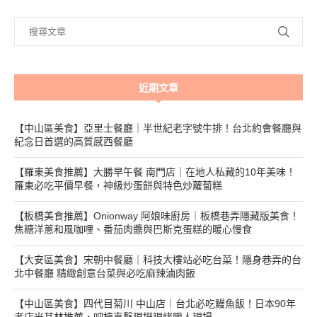
近期文章
【中山區美食】亞里士餐廳｜半世紀老字號牛排！台北約會餐廳與
紀念日首選的高質感西餐廳
【羅東美食推薦】大勝早午餐 南門店｜在地人私藏的10年美味！
羅東必吃平價早餐，神級炒蛋餅與特色炒蘿蔔糕
【板橋美食推薦】Onionway 阿娘味廚房｜板橋巷弄隱藏版美食！
焦糖洋蔥和風咖哩、番茄肉醬與巴斯克蛋糕的暖心慢食
【大安區美食】宋朝中餐廳｜科技大樓站必吃台菜！隱身巷弄的台
北中餐廳 精緻創意台菜與必吃麻辣滷肉飯
【中山區美食】四代目菊川 中山店｜台北必吃鰻魚飯！日本90年
老店米其林推薦，吧檯直擊現撈現烤職人現場