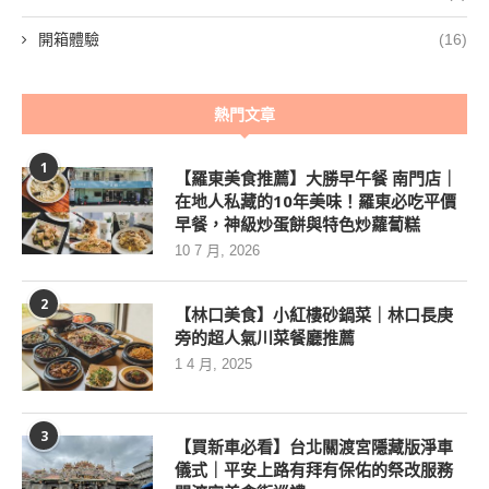
開箱體驗
(16)
熱門文章
1
【羅東美食推薦】大勝早午餐 南門店｜
在地人私藏的10年美味！羅東必吃平價
早餐，神級炒蛋餅與特色炒蘿蔔糕
10 7 月, 2026
2
【林口美食】小紅樓砂鍋菜｜林口長庚
旁的超人氣川菜餐廳推薦
1 4 月, 2025
3
【買新車必看】台北關渡宮隱藏版淨車
儀式｜平安上路有拜有保佑的祭改服務