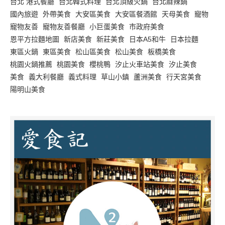
台北 港式餐廳
台北韓式料理
台北頂級火鍋
台北麻辣鍋
國內旅遊
外帶美食
大安區美食
大安區餐酒館
天母美食
寵物
寵物友善
寵物友善餐廳
小巨蛋美食
市政府美食
恩平方拉麵地圖
新店美食
新莊美食
日本A5和牛
日本拉麵
東區火鍋
東區美食
松山區美食
松山美食
板橋美食
桃園火鍋推薦
桃園美食
櫻桃鴨
汐止火車站美食
汐止美食
美食
義大利餐廳
義式料理
草山小鎮
蘆洲美食
行天宮美食
陽明山美食