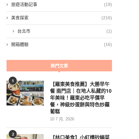
旅遊活動記事
(19)
美食探索
(216)
台北市
(1)
開箱體驗
(16)
熱門文章
1
【羅東美食推薦】大勝早午
餐 南門店｜在地人私藏的10
年美味！羅東必吃平價早
餐，神級炒蛋餅與特色炒蘿
蔔糕
10 7 月, 2026
2
【林口美食】小紅樓砂鍋菜