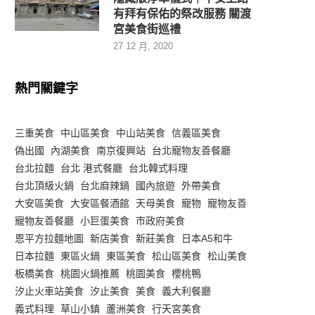
有拜有保佑的祭改服務 關渡
宮美食街巡禮
27 12 月, 2020
熱門關鍵字
三重美食
中山區美食
中山站美食
信義區美食
偽出國
內湖美食
南京復興站
台北寵物友善餐廳
台北拉麵
台北 港式餐廳
台北韓式料理
台北頂級火鍋
台北麻辣鍋
國內旅遊
外帶美食
大安區美食
大安區餐酒館
天母美食
寵物
寵物友善
寵物友善餐廳
小巨蛋美食
市政府美食
恩平方拉麵地圖
新店美食
新莊美食
日本A5和牛
日本拉麵
東區火鍋
東區美食
松山區美食
松山美食
板橋美食
桃園火鍋推薦
桃園美食
櫻桃鴨
汐止火車站美食
汐止美食
美食
義大利餐廳
義式料理
草山小鎮
蘆洲美食
行天宮美食