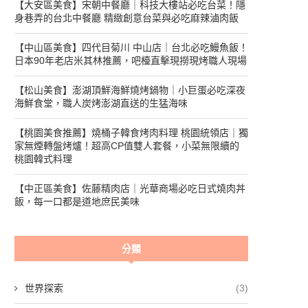
【大安區美食】宋朝中餐廳｜科技大樓站必吃台菜！隱
身巷弄的台北中餐廳 精緻創意台菜與必吃麻辣滷肉飯
【中山區美食】四代目菊川 中山店｜台北必吃鰻魚飯！
日本90年老店米其林推薦，吧檯直擊現撈現烤職人現場
【松山美食】澎湖頂鮮海鮮燒烤鍋物｜小巨蛋必吃深夜
海鮮食堂，職人炭烤澎湖直送的生猛海味
【桃園美食推薦】燒桶子韓食烤肉料理 桃園統領店｜獨
家無煙轉盤烤爐！超高CP值雙人套餐，小菜無限續的
桃園韓式料理
【中正區美食】佐藤精肉店｜光華商場必吃日式燒肉丼
飯，每一口都是道地庶民美味
分類
世界探索
(3)