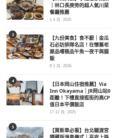
｜林口長庚旁的超人氣川菜
餐廳推薦
1 4 月, 2025
3
【九份美食】食不厭｜金瓜
石必訪排隊名店！在懷舊老
屋品嚐極品午魚一夜干與貓
飯
8 1 月, 2026
4
【日本岡山住宿推薦】Via
Inn Okayama｜JR岡山站0
距離！下樓直接逛街的高CP
值日本平價飯店
17 12 月, 2025
5
【買新車必看】台北關渡宮
隱藏版淨車儀式｜平安上路