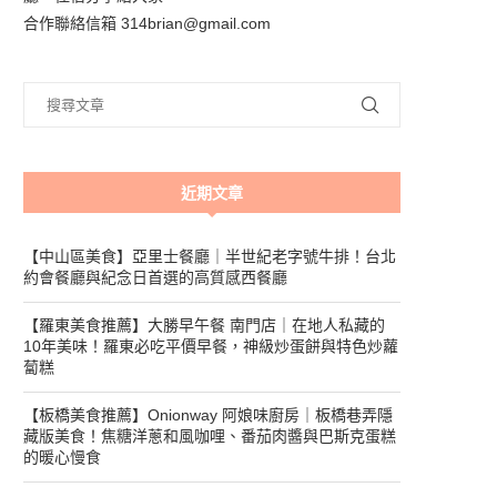
合作聯絡信箱 314brian@gmail.com
近期文章
【中山區美食】亞里士餐廳｜半世紀老字號牛排！台北
約會餐廳與紀念日首選的高質感西餐廳
【羅東美食推薦】大勝早午餐 南門店｜在地人私藏的
10年美味！羅東必吃平價早餐，神級炒蛋餅與特色炒蘿
蔔糕
【板橋美食推薦】Onionway 阿娘味廚房｜板橋巷弄隱
藏版美食！焦糖洋蔥和風咖哩、番茄肉醬與巴斯克蛋糕
的暖心慢食