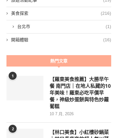
旅遊活動記事
(19)
美食探索
(216)
台北市
(1)
開箱體驗
(16)
熱門文章
1
【羅東美食推薦】大勝早午
餐 南門店｜在地人私藏的10
年美味！羅東必吃平價早
餐，神級炒蛋餅與特色炒蘿
蔔糕
10 7 月, 2026
2
【林口美食】小紅樓砂鍋菜