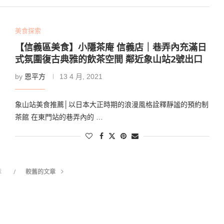
美食探索
【信義區美食】小隱茶庵 信義店｜巷弄內充滿日
式氛圍復古典雅的飲茶空間 鄰近象山站2號出口
by
恩平方
13 4 月, 2021
象山站美食推薦│以日本大正時期的浪漫風格詮釋靜謐的預約制
茶館 在東門站的巷弄內的 …
章
較舊的文章