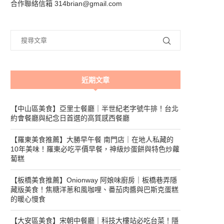
合作聯絡信箱 314brian@gmail.com
近期文章
【中山區美食】亞里士餐廳｜半世紀老字號牛排！台北
約會餐廳與紀念日首選的高質感西餐廳
【羅東美食推薦】大勝早午餐 南門店｜在地人私藏的
10年美味！羅東必吃平價早餐，神級炒蛋餅與特色炒蘿
蔔糕
【板橋美食推薦】Onionway 阿娘味廚房｜板橋巷弄隱
藏版美食！焦糖洋蔥和風咖哩、番茄肉醬與巴斯克蛋糕
的暖心慢食
【大安區美食】宋朝中餐廳｜科技大樓站必吃台菜！隱