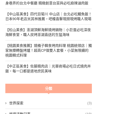
身巷弄的台北中餐廳 精緻創意台菜與必吃麻辣滷肉飯
【中山區美食】四代目菊川 中山店｜台北必吃鰻魚飯！
日本90年老店米其林推薦，吧檯直擊現撈現烤職人現場
【松山美食】澎湖頂鮮海鮮燒烤鍋物｜小巨蛋必吃深夜
海鮮食堂，職人炭烤澎湖直送的生猛海味
【桃園美食推薦】燒桶子韓食烤肉料理 桃園統領店｜獨
家無煙轉盤烤爐！超高CP值雙人套餐，小菜無限續的
桃園韓式料理
【中正區美食】佐藤精肉店｜光華商場必吃日式燒肉丼
飯，每一口都是道地庶民美味
分類
世界探索
(3)