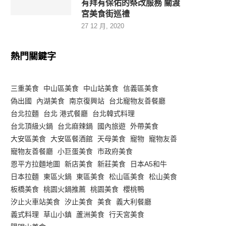
有拜有保佑的祭改服務 關渡
宮美食街巡禮
27 12 月, 2020
熱門關鍵字
三重美食
中山區美食
中山站美食
信義區美食
偽出國
內湖美食
南京復興站
台北寵物友善餐廳
台北拉麵
台北 港式餐廳
台北韓式料理
台北頂級火鍋
台北麻辣鍋
國內旅遊
外帶美食
大安區美食
大安區餐酒館
天母美食
寵物
寵物友善
寵物友善餐廳
小巨蛋美食
市政府美食
恩平方拉麵地圖
新店美食
新莊美食
日本A5和牛
日本拉麵
東區火鍋
東區美食
松山區美食
松山美食
板橋美食
桃園火鍋推薦
桃園美食
櫻桃鴨
汐止火車站美食
汐止美食
美食
義大利餐廳
義式料理
草山小鎮
蘆洲美食
行天宮美食