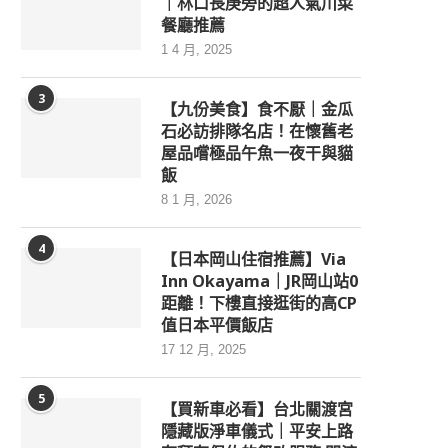
｜林口長庚旁的超人氣川菜
餐廳推薦
1 4 月, 2025
3
【九份美食】食不厭｜金瓜
石必訪排隊名店！在懷舊老
屋品嚐極品午魚一夜干與貓
飯
8 1 月, 2026
4
【日本岡山住宿推薦】Via
Inn Okayama｜JR岡山站0
距離！下樓直接逛街的高CP
值日本平價飯店
17 12 月, 2025
5
【買新車必看】台北關渡宮
隱藏版淨車儀式｜平安上路